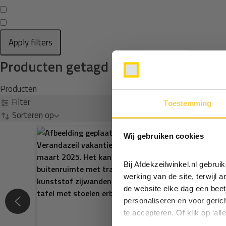
Apply filters
Producten getagd met ovale holpijp
Producten
Filter
Toestemming
Sorteren op
Wij gebruiken cookies
Bij Afdekzeilwinkel.nl gebru
werking van de site, terwijl 
de website elke dag een beet
personaliseren en voor geric
te accepteren. Of klik op ‘all