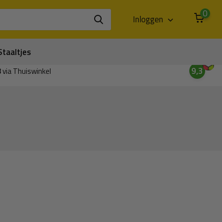
0
Inloggen
Staaltjes
9,3
3
via Thuiswinkel