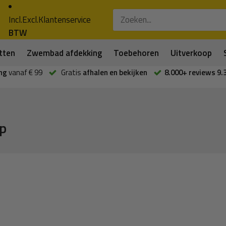
Incl.
Excl.
Klantenservice
BTW
tten
Zwembad afdekking
Toebehoren
Uitverkoop
ng
vanaf € 99
Gratis
afhalen en bekijken
8.000+ reviews 9.
jp