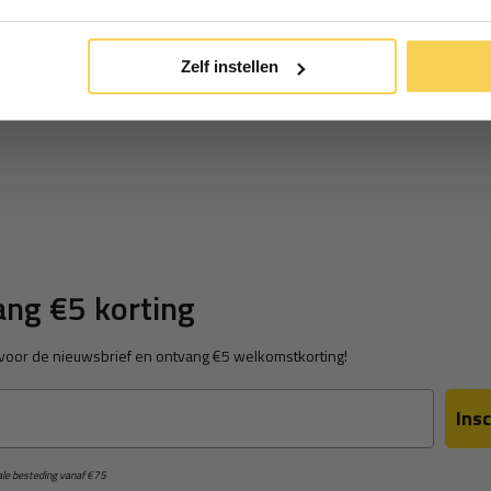
*Geldig bij minimale besteding vanaf €75
Zelf instellen
ng €5 korting
in voor de nieuwsbrief en ontvang €5 welkomstkorting!
Insc
male besteding vanaf €75