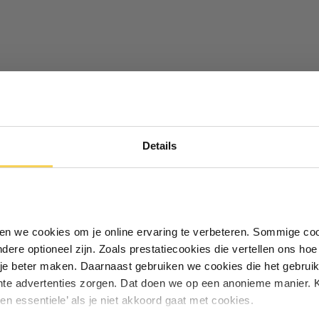
Ontvang €5,- korting!
Details
Schrijf je in voor de nieuwsbrief en
ontvang €5,- welkomstkorting!
Vul je e-mailadres in‍⁪⁪
iken we cookies om je online ervaring te verbeteren. Sommige coo
andere optioneel zijn. Zoals prestatiecookies die vertellen ons h
Particulier
Zakelijk
je beter maken. Daarnaast gebruiken we cookies die het gebruik
hte advertenties zorgen. Dat doen we op een anonieme manier. K
een essentiele’ als je niet akkoord gaat met cookies.
Inschrijven