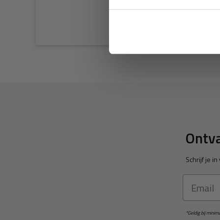
Ontva
Schrijf je 
Email
*Geldig bij mini