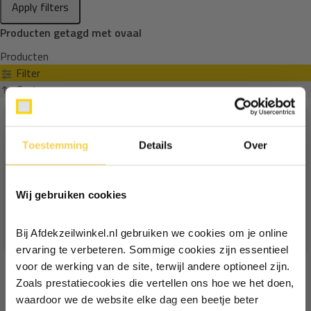
Apply filters
Producten getagd met ovaal
Producten
Filter
Sorteren op
Toestemming
Details
Over
Ontvang €5,- korting!
Wij gebruiken cookies
Schrijf je in voor de nieuwsbrief en
ontvang €5,- welkomstkorting!
Bij Afdekzeilwinkel.nl gebruiken we cookies om je online
Vul je e-mailadres in‍⁪⁪
ervaring te verbeteren. Sommige cookies zijn essentieel
voor de werking van de site, terwijl andere optioneel zijn.
Zoals prestatiecookies die vertellen ons hoe we het doen,
Particulier
Zakelijk
waardoor we de website elke dag een beetje beter