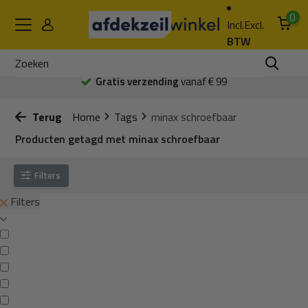
0
Incl.
Excl.
BTW
Gratis verzending
vanaf € 99
Terug
Home
Tags
minax schroefbaar
Producten getagd met minax schroefbaar
Filters
Filters