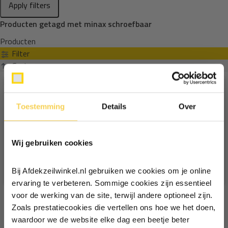
Apply filters
Producten getagd met minax schroefbaar
Producten
Filter
Sorteren op
Toestemming
Details
Over
Ontvang €5,- korting!
Wij gebruiken cookies
Schrijf je in voor de nieuwsbrief en
ontvang €5,- welkomstkorting!
Bij Afdekzeilwinkel.nl gebruiken we cookies om je online
Vul je e-mailadres in‍⁪⁪
ervaring te verbeteren. Sommige cookies zijn essentieel
voor de werking van de site, terwijl andere optioneel zijn.
Zoals prestatiecookies die vertellen ons hoe we het doen,
Particulier
Zakelijk
waardoor we de website elke dag een beetje beter