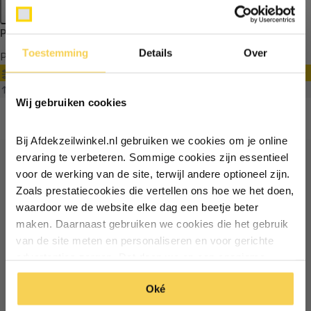
Apply filters
Producten getagd met mesh
Toestemming
Details
Over
Producten
Filter
Ontvang €5,- korting!
Sorteren op
Wij gebruiken cookies
Schrijf je in voor de nieuwsbrief en
ontvang €5,- welkomstkorting!
Bij Afdekzeilwinkel.nl gebruiken we cookies om je online
Vul je e-mailadres in‍⁪⁪
ervaring te verbeteren. Sommige cookies zijn essentieel
voor de werking van de site, terwijl andere optioneel zijn.
Ontvang €5 korting
Zoals prestatiecookies die vertellen ons hoe we het doen,
Particulier
Zakelijk
waardoor we de website elke dag een beetje beter
Schrijf je in voor de nieuwsbrief en ontvang €5 welkomstkorting!
maken. Daarnaast gebruiken we cookies die het gebruik
van de site meten en personaliseren en voor gerichte
Inschrijven
Email
Inschrijven
advertenties zorgen. Dat doen we op een anonieme
manier. Klik op 'Oké' om alle cookies te accepteren. Of
*Geldig bij minimale besteding vanaf €75
Oké
klik op ‘alleen essentiele’ als je niet akkoord gaat met
*Geldig bij minimale besteding vanaf €75
cookies.