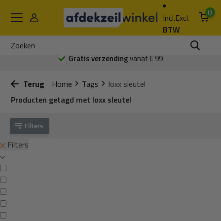
0
Incl.
Excl.
BTW
Gratis verzending
vanaf € 99
Terug
Home
Tags
loxx sleutel
Producten getagd met loxx sleutel
Filters
Filters