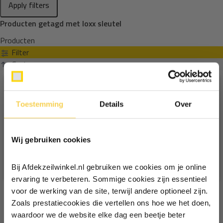
Apply filters
Producten getagd met loxx sleutel
Producten
Filter
Sorteren op
Toestemming
Details
Over
Ontvang €5,- korting!
Wij gebruiken cookies
Schrijf je in voor de nieuwsbrief en
ontvang €5,- welkomstkorting!
Bij Afdekzeilwinkel.nl gebruiken we cookies om je online
Vul je e-mailadres in‍⁪⁪
ervaring te verbeteren. Sommige cookies zijn essentieel
voor de werking van de site, terwijl andere optioneel zijn.
Zoals prestatiecookies die vertellen ons hoe we het doen,
Particulier
Zakelijk
waardoor we de website elke dag een beetje beter