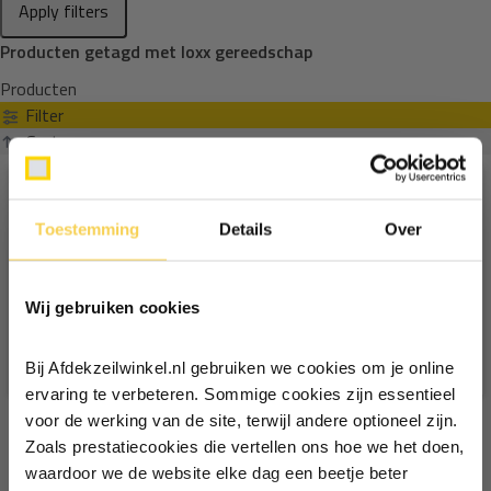
Apply filters
Producten getagd met loxx gereedschap
Producten
Filter
Sorteren op
Toestemming
Details
Over
Ontvang €5,- korting!
Wij gebruiken cookies
Schrijf je in voor de nieuwsbrief en
ontvang €5,- welkomstkorting!
Bij Afdekzeilwinkel.nl gebruiken we cookies om je online
Vul je e-mailadres in‍⁪⁪
ervaring te verbeteren. Sommige cookies zijn essentieel
voor de werking van de site, terwijl andere optioneel zijn.
Zoals prestatiecookies die vertellen ons hoe we het doen,
Particulier
Zakelijk
waardoor we de website elke dag een beetje beter