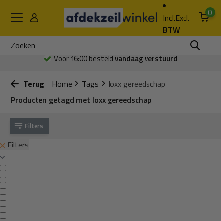
0
Incl.
Excl.
BTW
Voor 16:00 besteld
vandaag verstuurd
Terug
Home
Tags
loxx gereedschap
Producten getagd met loxx gereedschap
Filters
Filters