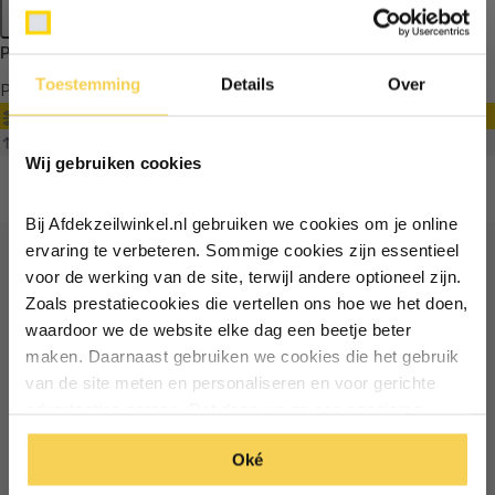
Apply filters
Producten getagd met lichtgrijs
Toestemming
Details
Over
Producten
Filter
Ontvang €5,- korting!
Sorteren op
Wij gebruiken cookies
Schrijf je in voor de nieuwsbrief en
ontvang €5,- welkomstkorting!
Bij Afdekzeilwinkel.nl gebruiken we cookies om je online
Vul je e-mailadres in‍⁪⁪
ervaring te verbeteren. Sommige cookies zijn essentieel
voor de werking van de site, terwijl andere optioneel zijn.
Ontvang €5 korting
Zoals prestatiecookies die vertellen ons hoe we het doen,
Particulier
Zakelijk
waardoor we de website elke dag een beetje beter
Schrijf je in voor de nieuwsbrief en ontvang €5 welkomstkorting!
maken. Daarnaast gebruiken we cookies die het gebruik
van de site meten en personaliseren en voor gerichte
Inschrijven
Email
Inschrijven
advertenties zorgen. Dat doen we op een anonieme
manier. Klik op 'Oké' om alle cookies te accepteren. Of
*Geldig bij minimale besteding vanaf €75
Oké
klik op ‘alleen essentiele’ als je niet akkoord gaat met
*Geldig bij minimale besteding vanaf €75
cookies.