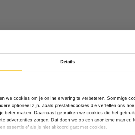
ryl lijmbaar
Ontvang €5,- korting!
Details
Schrijf je in voor de nieuwsbrief en
ontvang €5,- welkomstkorting!
Vul je e-mailadres in‍⁪⁪
iken we cookies om je online ervaring te verbeteren. Sommige coo
andere optioneel zijn. Zoals prestatiecookies die vertellen ons h
Particulier
Zakelijk
je beter maken. Daarnaast gebruiken we cookies die het gebruik
hte advertenties zorgen. Dat doen we op een anonieme manier. K
een essentiele’ als je niet akkoord gaat met cookies.
Inschrijven