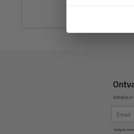
Ontva
Schrijf je 
Email
*Geldig bij mini