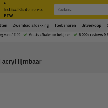
Incl.
Excl.
Klantenservice
BTW
tten
Zwembad afdekking
Toebehoren
Uitverkoop
ng
vanaf € 99
Gratis
afhalen en bekijken
8.000+ reviews 9.
acryl lijmbaar