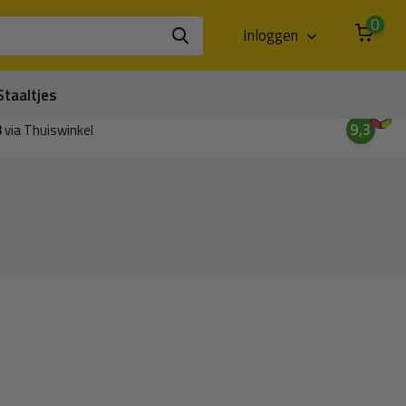
0
Inloggen
Staaltjes
9,3
3
via Thuiswinkel