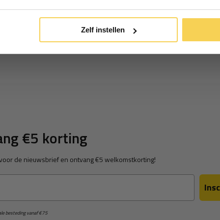
*Geldig bij minimale besteding vanaf €75
Zelf instellen
ng €5 korting
in voor de nieuwsbrief en ontvang €5 welkomstkorting!
Insc
male besteding vanaf €75