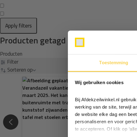
Apply filters
Producten getagd met klittenband ac
Producten
Filter
Toestemming
Sorteren op
Wij gebruiken cookies
Bij Afdekzeilwinkel.nl gebru
werking van de site, terwijl 
de website elke dag een beet
personaliseren en voor geric
te accepteren. Of klik op ‘all