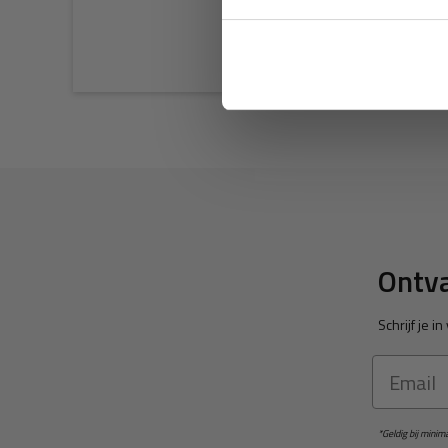
Ontva
Schrijf je 
Email
*Geldig bij mini