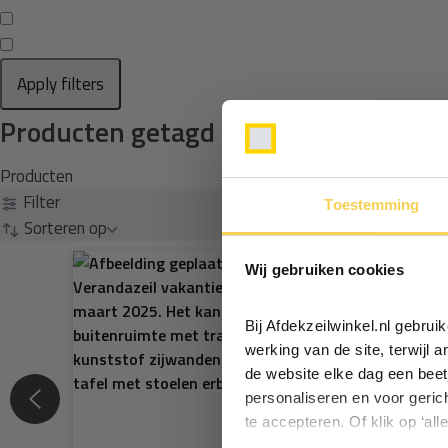
Apply filters
Producten getagd met kederpees
Producten
Filter
Toestemming
Sorteren op
Wij gebruiken cookies
Bij Afdekzeilwinkel.nl gebru
werking van de site, terwijl 
de website elke dag een beet
personaliseren en voor geric
te accepteren. Of klik op ‘all