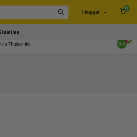
0
Inloggen
Staaltjes
9,3
3
via Thuiswinkel