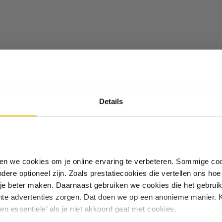
Ontvang €5,- korting!
Details
Schrijf je in voor de nieuwsbrief en
ontvang €5,- welkomstkorting!
Vul je e-mailadres in‍⁪⁪
iken we cookies om je online ervaring te verbeteren. Sommige coo
andere optioneel zijn. Zoals prestatiecookies die vertellen ons h
Particulier
Zakelijk
je beter maken. Daarnaast gebruiken we cookies die het gebruik
hte advertenties zorgen. Dat doen we op een anonieme manier. K
een essentiele’ als je niet akkoord gaat met cookies.
Inschrijven