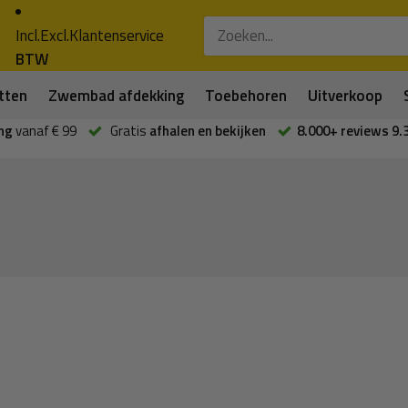
Incl.
Excl.
Klantenservice
BTW
tten
Zwembad afdekking
Toebehoren
Uitverkoop
ng
vanaf € 99
Gratis
afhalen en bekijken
8.000+ reviews 9.