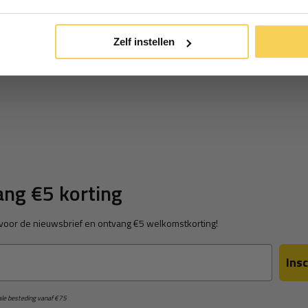
*Geldig bij minimale besteding vanaf €75
Zelf instellen
ng €5 korting
in voor de nieuwsbrief en ontvang €5 welkomstkorting!
Insc
male besteding vanaf €75