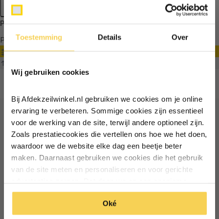
Apply filters
Producten getagd met katrolset
Toestemming
Details
Over
Producten
Filter
Ontvang €5,- korting!
Sorteren op
Wij gebruiken cookies
Schrijf je in voor de nieuwsbrief en
ontvang €5,- welkomstkorting!
Bij Afdekzeilwinkel.nl gebruiken we cookies om je online
Vul je e-mailadres in‍⁪⁪
ervaring te verbeteren. Sommige cookies zijn essentieel
voor de werking van de site, terwijl andere optioneel zijn.
Ontvang €5 korting
Zoals prestatiecookies die vertellen ons hoe we het doen,
Particulier
Zakelijk
waardoor we de website elke dag een beetje beter
Schrijf je in voor de nieuwsbrief en ontvang €5 welkomstkorting!
maken. Daarnaast gebruiken we cookies die het gebruik
van de site meten en personaliseren en voor gerichte
Inschrijven
Email
Inschrijven
advertenties zorgen. Dat doen we op een anonieme
manier. Klik op 'Oké' om alle cookies te accepteren. Of
*Geldig bij minimale besteding vanaf €75
Oké
klik op ‘alleen essentiele’ als je niet akkoord gaat met
*Geldig bij minimale besteding vanaf €75
cookies.