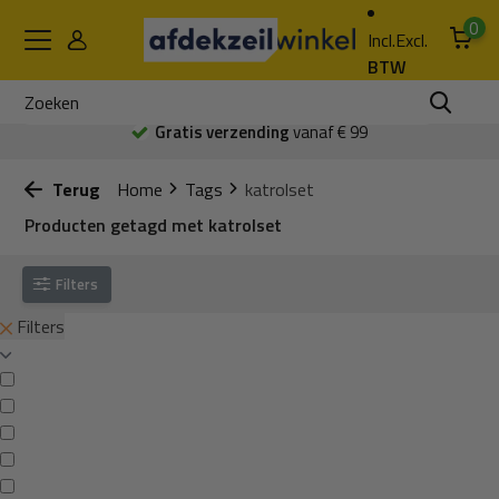
0
Incl.
Excl.
BTW
Gratis verzending
vanaf € 99
Terug
Home
Tags
katrolset
Producten getagd met katrolset
Filters
Filters