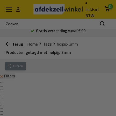
0
Incl.
Excl.
BTW
Gratis verzending
vanaf € 99
Terug
Home
Tags
holpijp 3mm
Producten getagd met holpijp 3mm
Filters
Filters