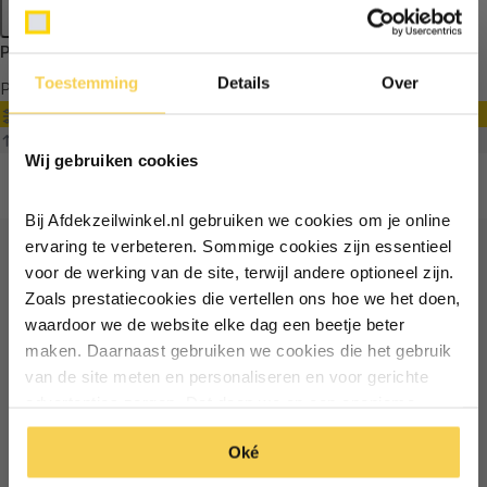
Apply filters
Producten getagd met holpijp 3mm
Toestemming
Details
Over
Producten
Filter
Ontvang €5,- korting!
Sorteren op
Wij gebruiken cookies
Schrijf je in voor de nieuwsbrief en
ontvang €5,- welkomstkorting!
Bij Afdekzeilwinkel.nl gebruiken we cookies om je online
Vul je e-mailadres in‍⁪⁪
ervaring te verbeteren. Sommige cookies zijn essentieel
voor de werking van de site, terwijl andere optioneel zijn.
Ontvang €5 korting
Zoals prestatiecookies die vertellen ons hoe we het doen,
Particulier
Zakelijk
waardoor we de website elke dag een beetje beter
Schrijf je in voor de nieuwsbrief en ontvang €5 welkomstkorting!
maken. Daarnaast gebruiken we cookies die het gebruik
van de site meten en personaliseren en voor gerichte
Inschrijven
Email
Inschrijven
advertenties zorgen. Dat doen we op een anonieme
manier. Klik op 'Oké' om alle cookies te accepteren. Of
*Geldig bij minimale besteding vanaf €75
Oké
klik op ‘alleen essentiele’ als je niet akkoord gaat met
*Geldig bij minimale besteding vanaf €75
cookies.