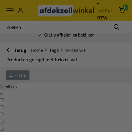
0
Incl.
Excl.
BTW
Gratis
afhalen en bekijken
Terug
Home
Tags
hekzeil wit
Producten getagd met hekzeil wit
Filters
Filters