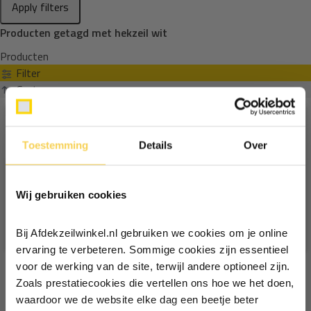
Apply filters
Producten getagd met hekzeil wit
Producten
Filter
Sorteren op
Toestemming
Details
Over
Ontvang €5,- korting!
Wij gebruiken cookies
Schrijf je in voor de nieuwsbrief en
ontvang €5,- welkomstkorting!
Bij Afdekzeilwinkel.nl gebruiken we cookies om je online
Vul je e-mailadres in‍⁪⁪
ervaring te verbeteren. Sommige cookies zijn essentieel
voor de werking van de site, terwijl andere optioneel zijn.
Zoals prestatiecookies die vertellen ons hoe we het doen,
Particulier
Zakelijk
waardoor we de website elke dag een beetje beter