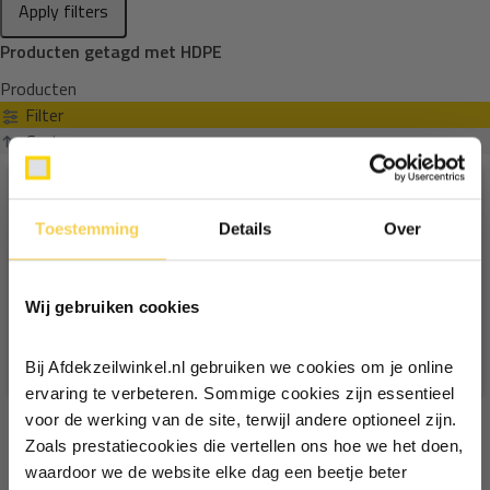
Apply filters
Producten getagd met HDPE
Producten
Filter
Sorteren op
Toestemming
Details
Over
Ontvang €5,- korting!
Wij gebruiken cookies
Schrijf je in voor de nieuwsbrief en
ontvang €5,- welkomstkorting!
Bij Afdekzeilwinkel.nl gebruiken we cookies om je online
Vul je e-mailadres in‍⁪⁪
ervaring te verbeteren. Sommige cookies zijn essentieel
voor de werking van de site, terwijl andere optioneel zijn.
Zoals prestatiecookies die vertellen ons hoe we het doen,
Particulier
Zakelijk
waardoor we de website elke dag een beetje beter