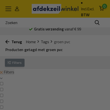
0
Incl.
Excl.
BTW
Gratis verzending
vanaf € 99
Terug
Home
Tags
groen pvc
Producten getagd met groen pvc
Filters
Filters