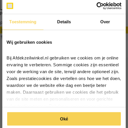
Apply filters
Producten getagd met groen pvc
Toestemming
Details
Over
Producten
Filter
Ontvang €5,- korting!
Sorteren op
Wij gebruiken cookies
Schrijf je in voor de nieuwsbrief en
ontvang €5,- welkomstkorting!
Bij Afdekzeilwinkel.nl gebruiken we cookies om je online
Vul je e-mailadres in‍⁪⁪
ervaring te verbeteren. Sommige cookies zijn essentieel
voor de werking van de site, terwijl andere optioneel zijn.
Ontvang €5 korting
Zoals prestatiecookies die vertellen ons hoe we het doen,
Particulier
Zakelijk
waardoor we de website elke dag een beetje beter
Schrijf je in voor de nieuwsbrief en ontvang €5 welkomstkorting!
maken. Daarnaast gebruiken we cookies die het gebruik
van de site meten en personaliseren en voor gerichte
Inschrijven
Email
Inschrijven
advertenties zorgen. Dat doen we op een anonieme
manier. Klik op 'Oké' om alle cookies te accepteren. Of
*Geldig bij minimale besteding vanaf €75
Oké
klik op ‘alleen essentiele’ als je niet akkoord gaat met
*Geldig bij minimale besteding vanaf €75
cookies.