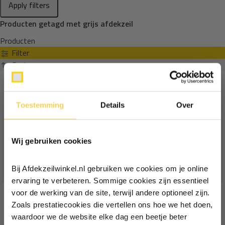
Apply filters
Producten getagd met grijs afdekzeil
Producten
Filter
Sorteren op
Toestemming
Details
Over
Ontvang €5,- korting!
Wij gebruiken cookies
Schrijf je in voor de nieuwsbrief en
ontvang €5,- welkomstkorting!
Bij Afdekzeilwinkel.nl gebruiken we cookies om je online
Vul je e-mailadres in‍⁪⁪
ervaring te verbeteren. Sommige cookies zijn essentieel
voor de werking van de site, terwijl andere optioneel zijn.
Zoals prestatiecookies die vertellen ons hoe we het doen,
Particulier
Zakelijk
waardoor we de website elke dag een beetje beter