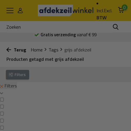
0
Incl.
Excl.
BTW
Gratis verzending
vanaf € 99
Terug
Home
Tags
grijs afdekzeil
Producten getagd met grijs afdekzeil
Filters
Filters