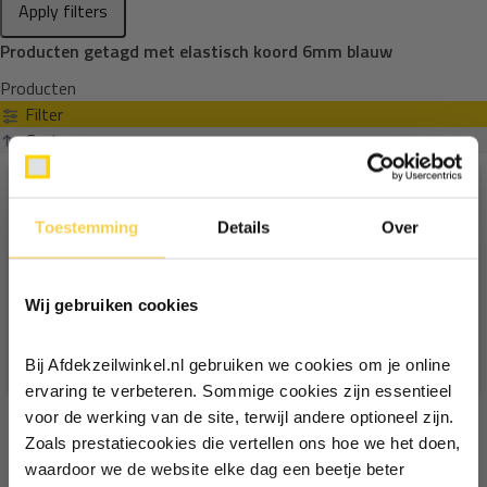
Apply filters
Producten getagd met elastisch koord 6mm blauw
Producten
Filter
Sorteren op
Toestemming
Details
Over
Ontvang €5,- korting!
Wij gebruiken cookies
Schrijf je in voor de nieuwsbrief en
ontvang €5,- welkomstkorting!
Bij Afdekzeilwinkel.nl gebruiken we cookies om je online
Vul je e-mailadres in‍⁪⁪
ervaring te verbeteren. Sommige cookies zijn essentieel
voor de werking van de site, terwijl andere optioneel zijn.
Zoals prestatiecookies die vertellen ons hoe we het doen,
Particulier
Zakelijk
waardoor we de website elke dag een beetje beter