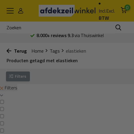
0
Incl.
Excl.
BTW
8.000+ reviews 9.3
via Thuiswinkel
Terug
Home
Tags
elastieken
Producten getagd met elastieken
Filters
Filters