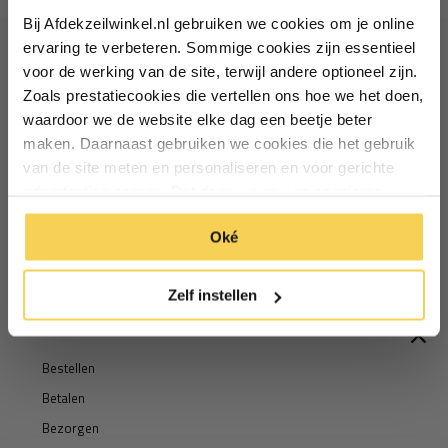
Bij Afdekzeilwinkel.nl gebruiken we cookies om je online
Vul je e-mailadres in‍⁪⁪
ervaring te verbeteren. Sommige cookies zijn essentieel
voor de werking van de site, terwijl andere optioneel zijn.
Ontvang €5 korting
Zoals prestatiecookies die vertellen ons hoe we het doen,
Particulier
Zakelijk
waardoor we de website elke dag een beetje beter
Schrijf je in voor de nieuwsbrief en ontvang €5 welkomstkorting!
maken. Daarnaast gebruiken we cookies die het gebruik
van de site meten en personaliseren en voor gerichte
Inschrijven
Email
Inschrijven
advertenties zorgen. Dat doen we op een anonieme
manier. Klik op 'Oké' om alle cookies te accepteren. Of
*Geldig bij minimale besteding vanaf €75
Oké
klik op ‘alleen essentiele’ als je niet akkoord gaat met
*Geldig bij minimale besteding vanaf €75
cookies.
Zelf instellen
Informatie
Bestellen
Betalen
Bezorgen