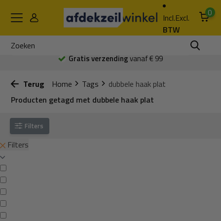
0
Incl.
Excl.
BTW
Gratis verzending
vanaf € 99
Terug
Home
Tags
dubbele haak plat
Producten getagd met dubbele haak plat
Filters
Filters