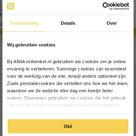
Apply filters
Producten getagd met dubbele haak plat
Toestemming
Details
Over
Producten
Filter
Ontvang €5,- korting!
Sorteren op
Wij gebruiken cookies
Schrijf je in voor de nieuwsbrief en
ontvang €5,- welkomstkorting!
Bij Afdekzeilwinkel.nl gebruiken we cookies om je online
Vul je e-mailadres in‍⁪⁪
ervaring te verbeteren. Sommige cookies zijn essentieel
voor de werking van de site, terwijl andere optioneel zijn.
Ontvang €5 korting
Zoals prestatiecookies die vertellen ons hoe we het doen,
Particulier
Zakelijk
waardoor we de website elke dag een beetje beter
Schrijf je in voor de nieuwsbrief en ontvang €5 welkomstkorting!
maken. Daarnaast gebruiken we cookies die het gebruik
van de site meten en personaliseren en voor gerichte
Inschrijven
Email
Inschrijven
advertenties zorgen. Dat doen we op een anonieme
manier. Klik op 'Oké' om alle cookies te accepteren. Of
*Geldig bij minimale besteding vanaf €75
Oké
klik op ‘alleen essentiele’ als je niet akkoord gaat met
*Geldig bij minimale besteding vanaf €75
cookies.