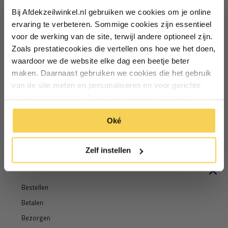
Bij Afdekzeilwinkel.nl gebruiken we cookies om je online
Vul je e-mailadres in‍⁪⁪
ervaring te verbeteren. Sommige cookies zijn essentieel
voor de werking van de site, terwijl andere optioneel zijn.
Ontvang €5 korting
Zoals prestatiecookies die vertellen ons hoe we het doen,
Particulier
Zakelijk
waardoor we de website elke dag een beetje beter
Schrijf je in voor de nieuwsbrief en ontvang €5 welkomstkorting!
maken. Daarnaast gebruiken we cookies die het gebruik
van de site meten en personaliseren en voor gerichte
Inschrijven
Email
Inschrijven
advertenties zorgen. Dat doen we op een anonieme
manier. Klik op 'Oké' om alle cookies te accepteren. Of
*Geldig bij minimale besteding vanaf €75
Oké
klik op ‘alleen essentiele’ als je niet akkoord gaat met
*Geldig bij minimale besteding vanaf €75
cookies.
Zelf instellen
Informatie
Bestellen
Betalen
Bezorgen