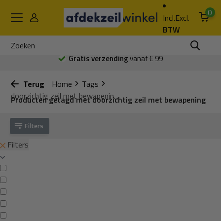
0
Incl.
Excl.
BTW
Gratis verzending
vanaf € 99
Terug
Home
Tags
doorzichtig zeil met bewapenin...
Producten getagd met doorzichtig zeil met bewapening
Filters
Filters