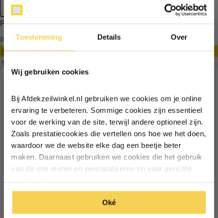
Apply filters
Producten getagd met doorzichtig zeil met bewapening
Toestemming
Details
Over
Producten
Filter
Ontvang €5,- korting!
Sorteren op
Wij gebruiken cookies
Schrijf je in voor de nieuwsbrief en
ontvang €5,- welkomstkorting!
Bij Afdekzeilwinkel.nl gebruiken we cookies om je online
Vul je e-mailadres in‍⁪⁪
ervaring te verbeteren. Sommige cookies zijn essentieel
voor de werking van de site, terwijl andere optioneel zijn.
Zoals prestatiecookies die vertellen ons hoe we het doen,
Particulier
Zakelijk
waardoor we de website elke dag een beetje beter
maken. Daarnaast gebruiken we cookies die het gebruik
van de site meten en personaliseren en voor gerichte
Inschrijven
advertenties zorgen. Dat doen we op een anonieme
manier. Klik op 'Oké' om alle cookies te accepteren. Of
*Geldig bij minimale besteding vanaf €75
Oké
klik op ‘alleen essentiele’ als je niet akkoord gaat met
cookies.