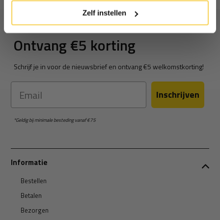
Zelf instellen
Ontvang €5 korting
Schrijf je in voor de nieuwsbrief en ontvang €5 welkomstkorting!
Email
Inschrijven
*Geldig bij minimale besteding vanaf €75
Informatie
Bestellen
Betalen
Bezorgen