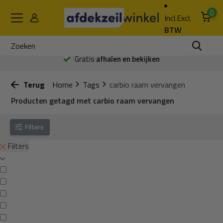
0
Incl.
Excl.
BTW
Gratis
afhalen en bekijken
Terug
Home
Tags
carbio raam vervangen
Producten getagd met carbio raam vervangen
Filters
Filters