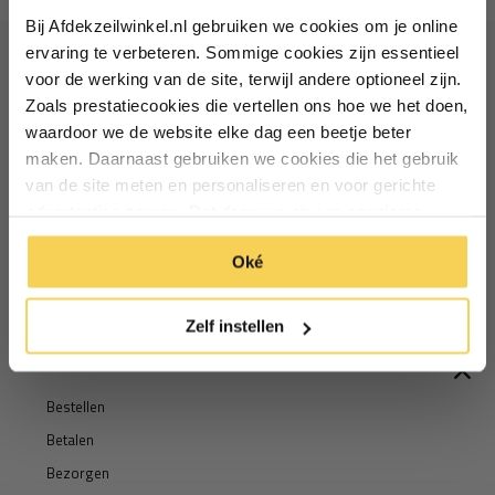
Bij Afdekzeilwinkel.nl gebruiken we cookies om je online
Vul je e-mailadres in‍⁪⁪
ervaring te verbeteren. Sommige cookies zijn essentieel
voor de werking van de site, terwijl andere optioneel zijn.
Ontvang €5 korting
Zoals prestatiecookies die vertellen ons hoe we het doen,
Particulier
Zakelijk
waardoor we de website elke dag een beetje beter
Schrijf je in voor de nieuwsbrief en ontvang €5 welkomstkorting!
maken. Daarnaast gebruiken we cookies die het gebruik
van de site meten en personaliseren en voor gerichte
Inschrijven
Email
Inschrijven
advertenties zorgen. Dat doen we op een anonieme
manier. Klik op 'Oké' om alle cookies te accepteren. Of
*Geldig bij minimale besteding vanaf €75
Oké
klik op ‘alleen essentiele’ als je niet akkoord gaat met
*Geldig bij minimale besteding vanaf €75
cookies.
Zelf instellen
Informatie
Bestellen
Betalen
Bezorgen