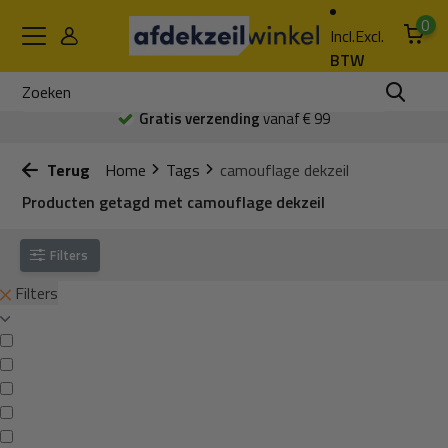
0
Incl.
Excl.
BTW
Gratis verzending
vanaf € 99
Terug
Home
Tags
camouflage dekzeil
Producten getagd met camouflage dekzeil
Filters
Filters