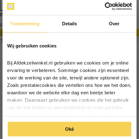
Apply filters
Producten getagd met camouflage dekzeil
Toestemming
Details
Over
Producten
Filter
Ontvang €5,- korting!
Sorteren op
Wij gebruiken cookies
Schrijf je in voor de nieuwsbrief en
ontvang €5,- welkomstkorting!
Bij Afdekzeilwinkel.nl gebruiken we cookies om je online
Vul je e-mailadres in‍⁪⁪
ervaring te verbeteren. Sommige cookies zijn essentieel
voor de werking van de site, terwijl andere optioneel zijn.
Ontvang €5 korting
Zoals prestatiecookies die vertellen ons hoe we het doen,
Particulier
Zakelijk
waardoor we de website elke dag een beetje beter
Schrijf je in voor de nieuwsbrief en ontvang €5 welkomstkorting!
maken. Daarnaast gebruiken we cookies die het gebruik
van de site meten en personaliseren en voor gerichte
Inschrijven
Email
Inschrijven
advertenties zorgen. Dat doen we op een anonieme
manier. Klik op 'Oké' om alle cookies te accepteren. Of
*Geldig bij minimale besteding vanaf €75
Oké
klik op ‘alleen essentiele’ als je niet akkoord gaat met
*Geldig bij minimale besteding vanaf €75
cookies.