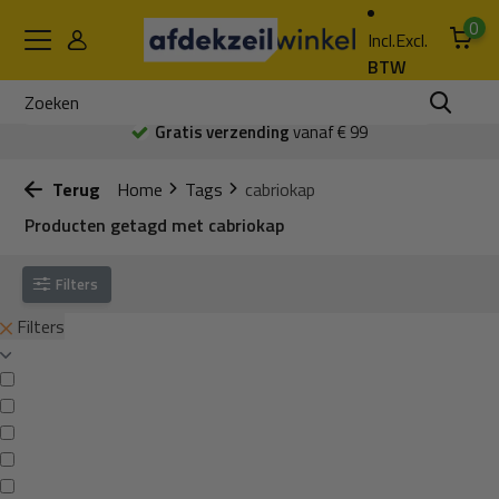
0
Incl.
Excl.
BTW
Gratis verzending
vanaf € 99
Terug
Home
Tags
cabriokap
Producten getagd met cabriokap
Filters
Filters