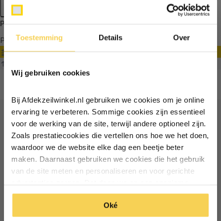
Apply filters
Producten getagd met cabriokap
Toestemming
Details
Over
Producten
Filter
Ontvang €5,- korting!
Sorteren op
Wij gebruiken cookies
Schrijf je in voor de nieuwsbrief en
ontvang €5,- welkomstkorting!
Bij Afdekzeilwinkel.nl gebruiken we cookies om je online
Vul je e-mailadres in‍⁪⁪
ervaring te verbeteren. Sommige cookies zijn essentieel
voor de werking van de site, terwijl andere optioneel zijn.
Ontvang €5 korting
Zoals prestatiecookies die vertellen ons hoe we het doen,
Particulier
Zakelijk
waardoor we de website elke dag een beetje beter
Schrijf je in voor de nieuwsbrief en ontvang €5 welkomstkorting!
maken. Daarnaast gebruiken we cookies die het gebruik
van de site meten en personaliseren en voor gerichte
Inschrijven
Email
Inschrijven
advertenties zorgen. Dat doen we op een anonieme
manier. Klik op 'Oké' om alle cookies te accepteren. Of
*Geldig bij minimale besteding vanaf €75
Oké
klik op ‘alleen essentiele’ als je niet akkoord gaat met
*Geldig bij minimale besteding vanaf €75
cookies.