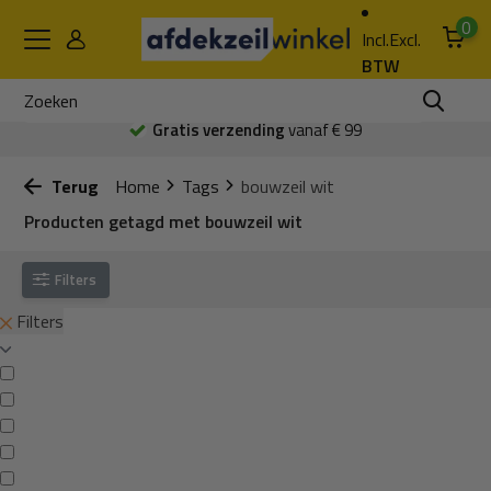
0
Incl.
Excl.
BTW
Gratis verzending
vanaf € 99
Terug
Home
Tags
bouwzeil wit
Producten getagd met bouwzeil wit
Filters
Filters