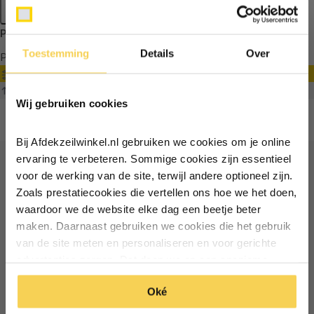
Apply filters
Producten getagd met bouwzeil wit
Toestemming
Details
Over
Producten
Filter
Ontvang €5,- korting!
Sorteren op
Wij gebruiken cookies
Schrijf je in voor de nieuwsbrief en
ontvang €5,- welkomstkorting!
Bij Afdekzeilwinkel.nl gebruiken we cookies om je online
Vul je e-mailadres in‍⁪⁪
ervaring te verbeteren. Sommige cookies zijn essentieel
voor de werking van de site, terwijl andere optioneel zijn.
Ontvang €5 korting
Zoals prestatiecookies die vertellen ons hoe we het doen,
Particulier
Zakelijk
waardoor we de website elke dag een beetje beter
Schrijf je in voor de nieuwsbrief en ontvang €5 welkomstkorting!
maken. Daarnaast gebruiken we cookies die het gebruik
van de site meten en personaliseren en voor gerichte
Inschrijven
Email
Inschrijven
advertenties zorgen. Dat doen we op een anonieme
manier. Klik op 'Oké' om alle cookies te accepteren. Of
*Geldig bij minimale besteding vanaf €75
Oké
klik op ‘alleen essentiele’ als je niet akkoord gaat met
*Geldig bij minimale besteding vanaf €75
cookies.