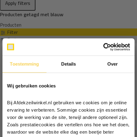
Apply filters
Producten getagd met blauw
Producten
Filter
Sorteren op
Toestemming
Details
Over
Ontvang €5,- korting!
Wij gebruiken cookies
Schrijf je in voor de nieuwsbrief en
ontvang €5,- welkomstkorting!
Bij Afdekzeilwinkel.nl gebruiken we cookies om je online
Vul je e-mailadres in‍⁪⁪
ervaring te verbeteren. Sommige cookies zijn essentieel
voor de werking van de site, terwijl andere optioneel zijn.
Zoals prestatiecookies die vertellen ons hoe we het doen,
Particulier
Zakelijk
waardoor we de website elke dag een beetje beter