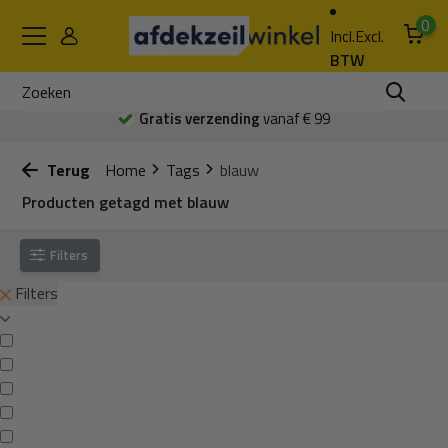
0
Incl.
Excl.
BTW
Gratis verzending
vanaf € 99
Terug
Home
Tags
blauw
Producten getagd met blauw
Filters
Filters