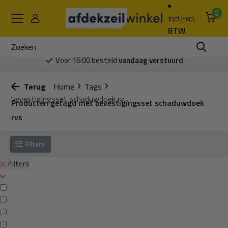
0
Incl.
Excl.
BTW
Voor 16:00 besteld
vandaag verstuurd
Terug
Home
Tags
bevestigingsset schaduwdoek rv...
Producten getagd met bevestigingsset schaduwdoek
rvs
Filters
Filters