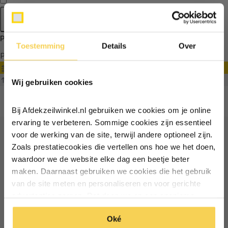
Apply filters
Producten getagd met bevestigingsset schaduwdoek rvs
Toestemming
Details
Over
Producten
Ontvang €5,- korting!
Filter
Sorteren op
Wij gebruiken cookies
Schrijf je in voor de nieuwsbrief en
ontvang €5,- welkomstkorting!
Bij Afdekzeilwinkel.nl gebruiken we cookies om je online
Vul je e-mailadres in‍⁪⁪
ervaring te verbeteren. Sommige cookies zijn essentieel
voor de werking van de site, terwijl andere optioneel zijn.
Ontvang €5 korting
Zoals prestatiecookies die vertellen ons hoe we het doen,
Particulier
Zakelijk
waardoor we de website elke dag een beetje beter
maken. Daarnaast gebruiken we cookies die het gebruik
Schrijf je in voor de nieuwsbrief en ontvang €5 welkomstkorting!
van de site meten en personaliseren en voor gerichte
Inschrijven
Email
advertenties zorgen. Dat doen we op een anonieme
Inschrijven
manier. Klik op 'Oké' om alle cookies te accepteren. Of
*Geldig bij minimale besteding vanaf €75
Oké
klik op ‘alleen essentiele’ als je niet akkoord gaat met