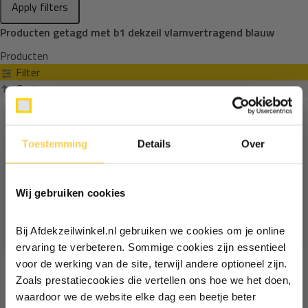
Apply filters
Producten getagd met b1 dekzeil vlamvertragend blauw
Producten
Filter
Sorteren op
Toestemming
Details
Over
Ontvang €5,- korting!
Wij gebruiken cookies
Schrijf je in voor de nieuwsbrief en
ontvang €5,- welkomstkorting!
Bij Afdekzeilwinkel.nl gebruiken we cookies om je online
Vul je e-mailadres in‍⁪⁪
ervaring te verbeteren. Sommige cookies zijn essentieel
voor de werking van de site, terwijl andere optioneel zijn.
Zoals prestatiecookies die vertellen ons hoe we het doen,
Particulier
Zakelijk
waardoor we de website elke dag een beetje beter