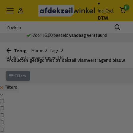
0
Incl.
Excl.
BTW
Voor 16:00 besteld
vandaag verstuurd
Terug
Home
Tags
b1 dekzeil vlamvertragend blau...
Producten getagd met b1 dekzeil vlamvertragend blauw
Filters
Filters