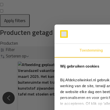
Apply filters
Producten getagd met afdekzeil 6x8
Producten
Filter
Toestemming
Sorteren op
Wij gebruiken cookies
Bij Afdekzeilwinkel.nl gebru
werking van de site, terwijl 
de website elke dag een beet
personaliseren en voor geric
te accepteren. Of klik op ‘all