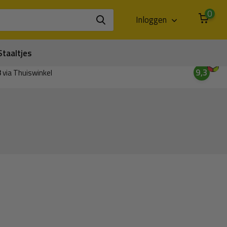
0
Inloggen
Staaltjes
9,3
3
via Thuiswinkel