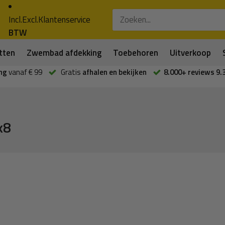
Incl.
Excl.
Klantenservice
BTW
tten
Zwembad afdekking
Toebehoren
Uitverkoop
ng
vanaf € 99
Gratis
afhalen en bekijken
8.000+ reviews 9.
x8