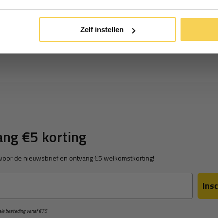
*Geldig bij minimale besteding vanaf €75
Zelf instellen
ng €5 korting
in voor de nieuwsbrief en ontvang €5 welkomstkorting!
Insc
male besteding vanaf €75