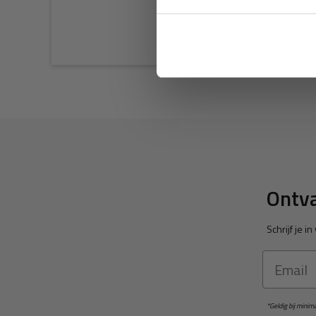
Ontva
Schrijf je 
Email
*Geldig bij mini