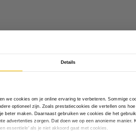
Ontvang €5,- korting!
Details
Schrijf je in voor de nieuwsbrief en
ontvang €5,- welkomstkorting!
Vul je e-mailadres in‍⁪⁪
iken we cookies om je online ervaring te verbeteren. Sommige coo
andere optioneel zijn. Zoals prestatiecookies die vertellen ons h
Particulier
Zakelijk
je beter maken. Daarnaast gebruiken we cookies die het gebruik
hte advertenties zorgen. Dat doen we op een anonieme manier. K
een essentiele’ als je niet akkoord gaat met cookies.
Inschrijven