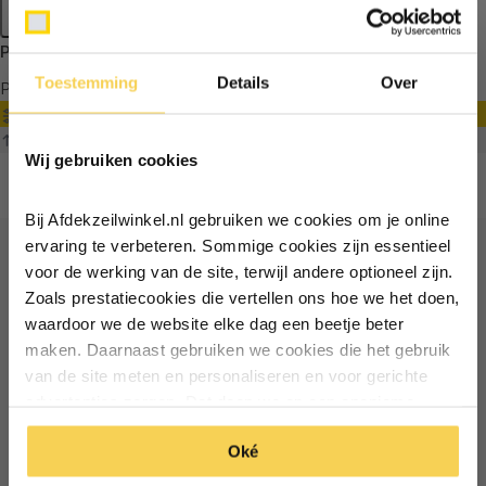
Apply filters
Producten getagd met aanhangwagennet 2x3.5m
Toestemming
Details
Over
Producten
Filter
Ontvang €5,- korting!
Sorteren op
Wij gebruiken cookies
Schrijf je in voor de nieuwsbrief en
ontvang €5,- welkomstkorting!
Bij Afdekzeilwinkel.nl gebruiken we cookies om je online
Vul je e-mailadres in‍⁪⁪
ervaring te verbeteren. Sommige cookies zijn essentieel
voor de werking van de site, terwijl andere optioneel zijn.
Ontvang €5 korting
Zoals prestatiecookies die vertellen ons hoe we het doen,
Particulier
Zakelijk
waardoor we de website elke dag een beetje beter
Schrijf je in voor de nieuwsbrief en ontvang €5 welkomstkorting!
maken. Daarnaast gebruiken we cookies die het gebruik
van de site meten en personaliseren en voor gerichte
Inschrijven
Email
Inschrijven
advertenties zorgen. Dat doen we op een anonieme
manier. Klik op 'Oké' om alle cookies te accepteren. Of
*Geldig bij minimale besteding vanaf €75
Oké
klik op ‘alleen essentiele’ als je niet akkoord gaat met
*Geldig bij minimale besteding vanaf €75
cookies.