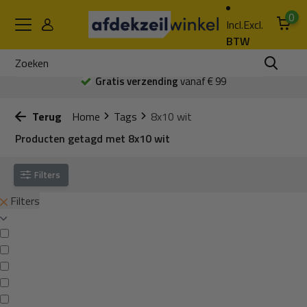
0
Incl.
Excl.
BTW
Gratis verzending
vanaf € 99
Terug
Home
Tags
8x10 wit
Producten getagd met 8x10 wit
Filters
Filters