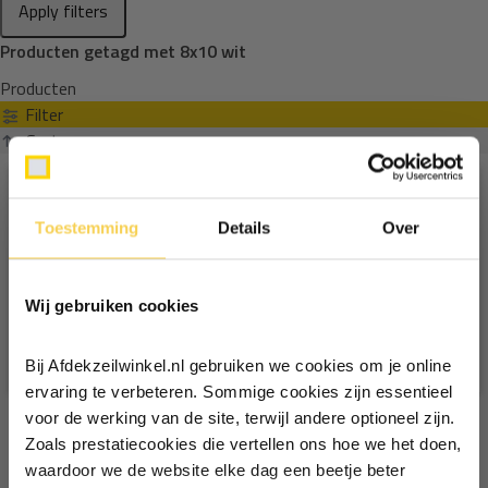
Apply filters
Producten getagd met 8x10 wit
Producten
Filter
Sorteren op
Toestemming
Details
Over
Ontvang €5,- korting!
Wij gebruiken cookies
Schrijf je in voor de nieuwsbrief en
ontvang €5,- welkomstkorting!
Bij Afdekzeilwinkel.nl gebruiken we cookies om je online
Vul je e-mailadres in‍⁪⁪
ervaring te verbeteren. Sommige cookies zijn essentieel
voor de werking van de site, terwijl andere optioneel zijn.
Zoals prestatiecookies die vertellen ons hoe we het doen,
Particulier
Zakelijk
waardoor we de website elke dag een beetje beter