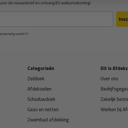
in voor de nieuwsbrief en ontvang €5 welkomstkorting!
Insc
male besteding vanaf €75
Categorieën
Dit is Afdekz
Zeildoek
Over ons
Afdekzeilen
Bedrijfsgege
Schaduwdoek
Zakelijk best
Gaas en netten
Werken bij Af
Zwembad afdekking