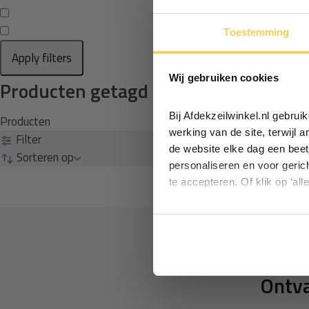
Toestemming
Apply filters
Wij gebruiken cookies
Producten getagd met 25x25
Bij Afdekzeilwinkel.nl gebru
Producten
werking van de site, terwijl 
Filter
de website elke dag een beet
Sorteren op
personaliseren en voor geric
te accepteren. Of klik op ‘all
Ontva