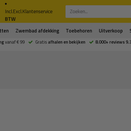
Incl.
Excl.
Klantenservice
BTW
tten
Zwembad afdekking
Toebehoren
Uitverkoop
ng
vanaf € 99
Gratis
afhalen en bekijken
8.000+ reviews 9.