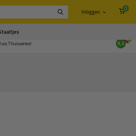
0
Inloggen
Staaltjes
9,3
3
via Thuiswinkel