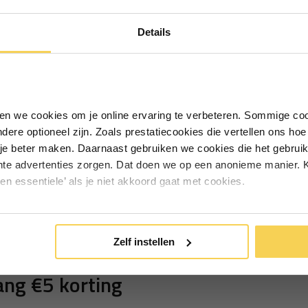
Ontvang €5,- korting!
Details
Schrijf je in voor de nieuwsbrief en
ontvang €5,- welkomstkorting!
Vul je e-mailadres in‍⁪⁪
iken we cookies om je online ervaring te verbeteren. Sommige coo
andere optioneel zijn. Zoals prestatiecookies die vertellen ons h
Particulier
Zakelijk
je beter maken. Daarnaast gebruiken we cookies die het gebruik
hte advertenties zorgen. Dat doen we op een anonieme manier. K
een essentiele’ als je niet akkoord gaat met cookies.
Inschrijven
*Geldig bij minimale besteding vanaf €75
Zelf instellen
ng €5 korting