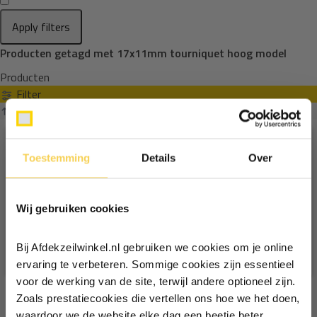
Apply filters
Producten getagd met 17x11mm tourniquet hoog model
Producten
Filter
Sorteren op
Toestemming
Details
Over
Ontvang €5,- korting!
Wij gebruiken cookies
Schrijf je in voor de nieuwsbrief en
ontvang €5,- welkomstkorting!
Bij Afdekzeilwinkel.nl gebruiken we cookies om je online
Vul je e-mailadres in‍⁪⁪
ervaring te verbeteren. Sommige cookies zijn essentieel
voor de werking van de site, terwijl andere optioneel zijn.
Zoals prestatiecookies die vertellen ons hoe we het doen,
Particulier
Zakelijk
waardoor we de website elke dag een beetje beter