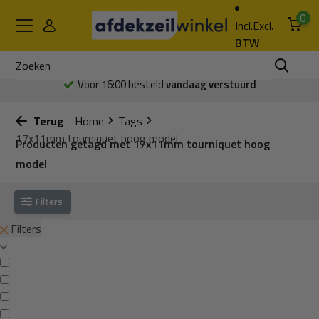
0
Incl.
Excl.
BTW
Voor 16:00 besteld
vandaag verstuurd
Terug
Home
Tags
17x11mm tourniquet hoog model
Producten getagd met 17x11mm tourniquet hoog
model
Filters
Filters