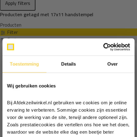
Apply filters
Producten getagd met 17x11 handstempel
Producten
Filter
Sorteren op
Toestemming
Details
Over
Ontvang €5,- korting!
Wij gebruiken cookies
Schrijf je in voor de nieuwsbrief en
ontvang €5,- welkomstkorting!
Bij Afdekzeilwinkel.nl gebruiken we cookies om je online
Vul je e-mailadres in‍⁪⁪
ervaring te verbeteren. Sommige cookies zijn essentieel
voor de werking van de site, terwijl andere optioneel zijn.
Zoals prestatiecookies die vertellen ons hoe we het doen,
Particulier
Zakelijk
waardoor we de website elke dag een beetje beter