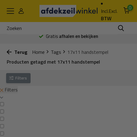
0
Incl.
Excl.
BTW
Gratis
afhalen en bekijken
Terug
Home
Tags
17x11 handstempel
Producten getagd met 17x11 handstempel
Filters
Filters