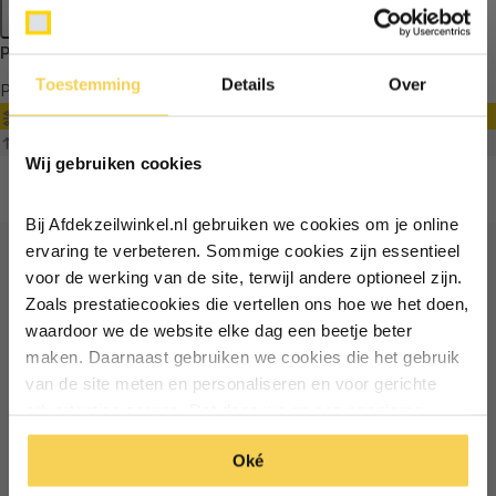
Apply filters
Producten getagd met 16mm
Toestemming
Details
Over
Producten
Filter
Ontvang €5,- korting!
Sorteren op
Wij gebruiken cookies
Schrijf je in voor de nieuwsbrief en
ontvang €5,- welkomstkorting!
Bij Afdekzeilwinkel.nl gebruiken we cookies om je online
Vul je e-mailadres in‍⁪⁪
ervaring te verbeteren. Sommige cookies zijn essentieel
voor de werking van de site, terwijl andere optioneel zijn.
Ontvang €5 korting
Zoals prestatiecookies die vertellen ons hoe we het doen,
Particulier
Zakelijk
waardoor we de website elke dag een beetje beter
Schrijf je in voor de nieuwsbrief en ontvang €5 welkomstkorting!
maken. Daarnaast gebruiken we cookies die het gebruik
van de site meten en personaliseren en voor gerichte
Inschrijven
Email
Inschrijven
advertenties zorgen. Dat doen we op een anonieme
manier. Klik op 'Oké' om alle cookies te accepteren. Of
*Geldig bij minimale besteding vanaf €75
Oké
klik op ‘alleen essentiele’ als je niet akkoord gaat met
*Geldig bij minimale besteding vanaf €75
cookies.