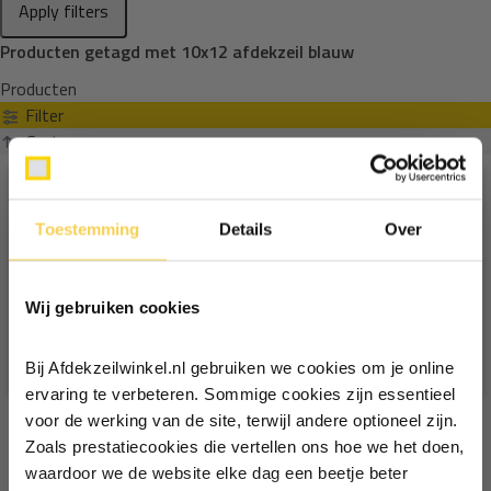
Apply filters
Producten getagd met 10x12 afdekzeil blauw
Producten
Filter
Sorteren op
Toestemming
Details
Over
Ontvang €5,- korting!
Wij gebruiken cookies
Schrijf je in voor de nieuwsbrief en
ontvang €5,- welkomstkorting!
Bij Afdekzeilwinkel.nl gebruiken we cookies om je online
Vul je e-mailadres in‍⁪⁪
ervaring te verbeteren. Sommige cookies zijn essentieel
voor de werking van de site, terwijl andere optioneel zijn.
Zoals prestatiecookies die vertellen ons hoe we het doen,
Particulier
Zakelijk
waardoor we de website elke dag een beetje beter