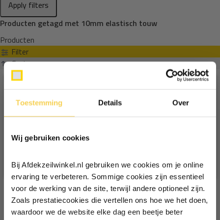
Apply filters
Producten getagd met 10mm elastisch touw
Producten
Filter
Sorteren op
Toestemming
Details
Over
Ontvang €5,- korting!
Wij gebruiken cookies
Schrijf je in voor de nieuwsbrief en
ontvang €5,- welkomstkorting!
Bij Afdekzeilwinkel.nl gebruiken we cookies om je online
Vul je e-mailadres in‍⁪⁪
ervaring te verbeteren. Sommige cookies zijn essentieel
voor de werking van de site, terwijl andere optioneel zijn.
Zoals prestatiecookies die vertellen ons hoe we het doen,
Particulier
Zakelijk
waardoor we de website elke dag een beetje beter