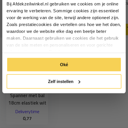
elastiek wit
elastiek zwart 10 st
Bij Afdekzeilwinkel.nl gebruiken we cookies om je online
Vul je e-mailadres in‍⁪⁪
ervaring te verbeteren. Sommige cookies zijn essentieel
0,93
9,35
voor de werking van de site, terwijl andere optioneel zijn.
Deliverytime
Deliverytime
Zoals prestatiecookies die vertellen ons hoe we het doen,
Particulier
Zakelijk
waardoor we de website elke dag een beetje beter
maken. Daarnaast gebruiken we cookies die het gebruik
van de site meten en personaliseren en voor gerichte
Inschrijven
advertenties zorgen. Dat doen we op een anonieme
Recent bekeken
manier. Klik op 'Oké' om alle cookies te accepteren. Of
*Geldig bij minimale besteding vanaf €75
Oké
klik op ‘alleen essentiele’ als je niet akkoord gaat met
cookies.
Zelf instellen
Spanner met bal
18cm elastiek wit
Deliverytime
0,77