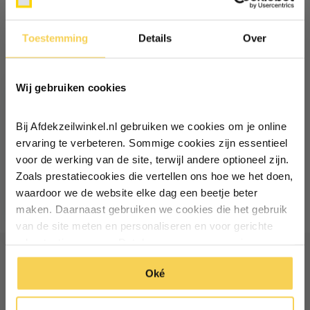
Delen
Toestemming
Details
Over
Recent bekeken
Ontvang €5,- korting!
Wij gebruiken cookies
Schrijf je in voor de nieuwsbrief en
ontvang €5,- welkomstkorting!
Bij Afdekzeilwinkel.nl gebruiken we cookies om je online
Vul je e-mailadres in‍⁪⁪
ervaring te verbeteren. Sommige cookies zijn essentieel
Rits lijmbaar
voor de werking van de site, terwijl andere optioneel zijn.
250cm blauw
Zoals prestatiecookies die vertellen ons hoe we het doen,
Particulier
Zakelijk
Deliverytime
waardoor we de website elke dag een beetje beter
39,90
maken. Daarnaast gebruiken we cookies die het gebruik
van de site meten en personaliseren en voor gerichte
Inschrijven
advertenties zorgen. Dat doen we op een anonieme
manier. Klik op 'Oké' om alle cookies te accepteren. Of
*Geldig bij minimale besteding vanaf €75
Ontvang €5 korting
Oké
klik op ‘alleen essentiele’ als je niet akkoord gaat met
cookies.