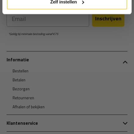
Schrijf je in voor de nieuwsbrief en ontvang €5 welkomstkorting!
Zelf instellen
Email
Inschrijven
*Geldig bij minimale besteding vanaf €75
Informatie
Bestellen
Betalen
Bezorgen
Retourneren
Afhalen of bekijken
Klantenservice