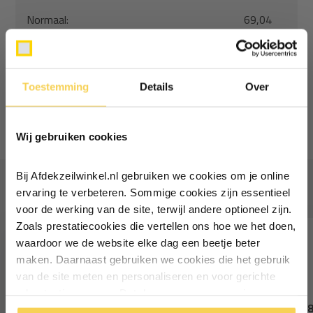
Normaal:
69,04
Je bespaart
(3% Korting)
1,69
Combideal:
67,36
Toestemming
Details
Over
Toevoegen aan winkelwagen
Ontvang €5,- korting!
Wij gebruiken cookies
Schrijf je in voor de nieuwsbrief en
ontvang €5,- welkomstkorting!
Bij Afdekzeilwinkel.nl gebruiken we cookies om je online
Vul je e-mailadres in‍⁪⁪
Vaak samen gekocht
ervaring te verbeteren. Sommige cookies zijn essentieel
voor de werking van de site, terwijl andere optioneel zijn.
Zoals prestatiecookies die vertellen ons hoe we het doen,
Particulier
Zakelijk
waardoor we de website elke dag een beetje beter
maken. Daarnaast gebruiken we cookies die het gebruik
van de site meten en personaliseren en voor gerichte
Inschrijven
advertenties zorgen. Dat doen we op een anonieme
Elastisch koord 8mm zwart
Spanner met haak 1
manier. Klik op 'Oké' om alle cookies te accepteren. Of