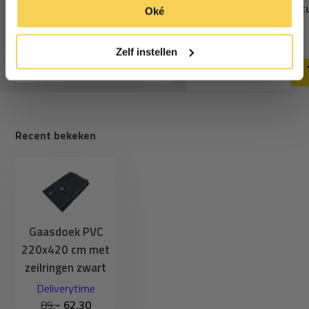
elastiek zwart 10 st
*Geldig bij minimale besteding vanaf €75
Oké
klik op ‘alleen essentiele’ als je niet akkoord gaat met
13,25
cookies.
11,49
Deliverytime
Deliverytime
Zelf instellen
Recent bekeken
Gaasdoek PVC
220x420 cm met
zeilringen zwart
Deliverytime
89,-
62,30