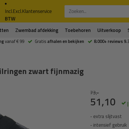
Incl.
Excl.
Klantenservice
BTW
tten
Zwembad afdekking
Toebehoren
Uitverkoop
ng
vanaf € 99
Gratis
afhalen en bekijken
8.000+ reviews 9.
ringen zwart fijnmazig
73,-
51,10
- extra slijtvast
- intensief gebruik