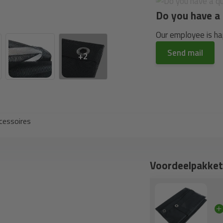
Do you have a 
Our employee is hap
Send mail
+2
cessoires
Voordeelpakket