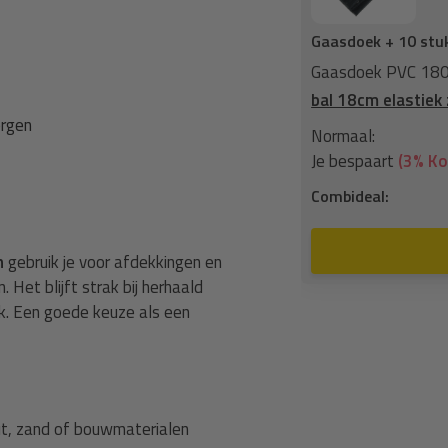
Gaasdoek + 10 stu
ringen zwart fijnmazig +
Elastisch
Gaasdoek PVC 180x
bal 18cm elastiek
ergen
84,21
Normaal:
8,28
Je bespaart
(3% Ko
75,93
Combideal:
n aan winkelwagen
n
gebruik je voor afdekkingen en
Het blijft strak bij herhaald
ik. Een goede keuze als een
ut, zand of bouwmaterialen