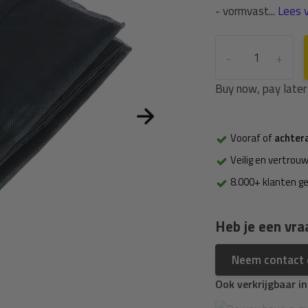
- vormvast...
Lees v
-
+
Buy now, pay later
Vooraf of
achter
Veilig en vertrouw
8.000+ klanten g
Heb je een vra
Neem contact
Ook verkrijgbaar i