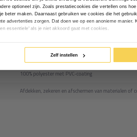
andere optioneel zijn. Zoals prestatiecookies die vertellen ons h
Particulier
Zakelijk
angen en lang mee moet gaan.
je beter maken. Daarnaast gebruiken we cookies die het gebruik
chikter. Bekijk alle
gaas en
13305
hte advertenties zorgen. Dat doen we op een anonieme manier. K
een essentiele’ als je niet akkoord gaat met cookies.
Inschrijven
Gaasdoek fijnmazig PVC
*Geldig bij minimale besteding vanaf €75
Zelf instellen
180x350cm (1,8×3,5m)
100% polyester met PVC-coating
Afdekken, zekeren en afschermen van materialen of co