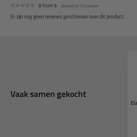
from
0
5
Based on 0 reviews
Er zijn nog geen reviews geschreven over dit product..
Vaak samen gekocht
kzeil reparatiestuk
Saba PVC zeildoek lijm 70T
El
 Gitzwart 9005
250ml
2,99
13,95
2,99
11,89
eliverytime
Deliverytime