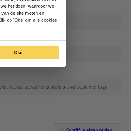
oe we het doen, waardoor we
 van de site meten en
lik op 'Oké' om alle cookies
Oké
nstructies, zowel horizontale als verticale montage.
Schrijf je eigen review