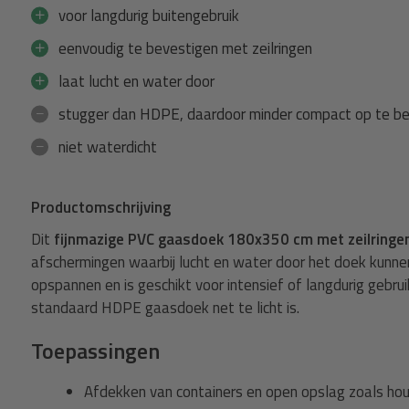
voor langdurig buitengebruik
Gaasdoek + 25m elastisch koord
eenvoudig te bevestigen met zeilringen
jnmazig +
Spanner met
Gaasdoek PVC 180x350cm met zeil
laat lucht en water door
koord 8mm zwart - 25 meter
stugger dan HDPE, daardoor minder compact op te b
62,59
Normaal:
niet waterdicht
2,87
Je bespaart
(11% Korting)
59,72
Combideal:
Productomschrijving
agen
Toevoege
Dit
fijnmazige PVC gaasdoek 180x350 cm met zeilringe
afschermingen waarbij lucht en water door het doek kunnen. 
opspannen en is geschikt voor intensief of langdurig gebru
standaard HDPE gaasdoek net te licht is.
Toepassingen
Afdekken van containers en open opslag zoals ho