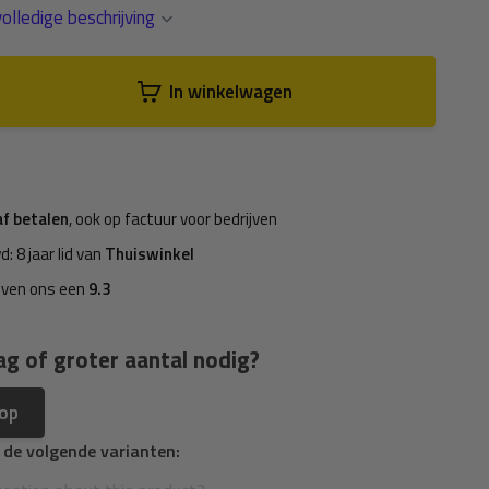
olledige beschrijving
In winkelwagen
af betalen
, ook op factuur voor bedrijven
d: 8 jaar lid van
Thuiswinkel
even ons een
9.3
ag of groter aantal nodig?
 op
n de volgende varianten: