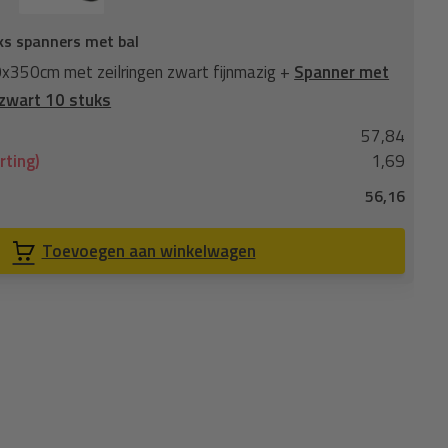
ks spanners met bal
Ga
350cm met zeilringen zwart fijnmazig +
Spanner met
Ga
 zwart 10 stuks
ha
57,84
No
rting)
1,69
Je
56,16
Co
Toevoegen aan winkelwagen