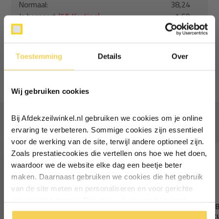
Normaal:
38,24
Je bespaart
(5% Korting)
1,69
Combideal:
36,56
Toestemming
Details
Over
Toevoegen aan winkelwagen
Ontvang €5,- korting!
Wij gebruiken cookies
Schrijf je in voor de nieuwsbrief en
ontvang €5,- welkomstkorting!
Bij Afdekzeilwinkel.nl gebruiken we cookies om je online
Vaak samen gekocht
Vul je e-mailadres in‍⁪⁪
ervaring te verbeteren. Sommige cookies zijn essentieel
voor de werking van de site, terwijl andere optioneel zijn.
Zoals prestatiecookies die vertellen ons hoe we het doen,
Particulier
Zakelijk
waardoor we de website elke dag een beetje beter
maken. Daarnaast gebruiken we cookies die het gebruik
van de site meten en personaliseren en voor gerichte
Inschrijven
advertenties zorgen. Dat doen we op een anonieme
Elastisch koord 8mm zwart
Spanner met haak 1
manier. Klik op 'Oké' om alle cookies te accepteren. Of
elastiek zwart 10 st
*Geldig bij minimale besteding vanaf €75