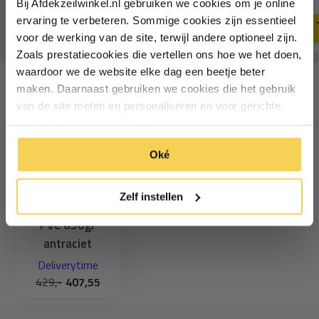
11,49
Bij Afdekzeilwinkel.nl gebruiken we cookies om je online
Deliverytime
Vul je e-mailadres in‍⁪⁪
Deliverytime
ervaring te verbeteren. Sommige cookies zijn essentieel
voor de werking van de site, terwijl andere optioneel zijn.
Zoals prestatiecookies die vertellen ons hoe we het doen,
Particulier
Zakelijk
waardoor we de website elke dag een beetje beter
maken. Daarnaast gebruiken we cookies die het gebruik
Recent bekeken
van de site meten en personaliseren en voor gerichte
Inschrijven
advertenties zorgen. Dat doen we op een anonieme
manier. Klik op 'Oké' om alle cookies te accepteren. Of
*Geldig bij minimale besteding vanaf €75
Oké
klik op ‘alleen essentiele’ als je niet akkoord gaat met
cookies.
Zelf instellen
6x12 Afdekzeil
PVC 650gr
antraciet
Deliverytime
429,-
407,55