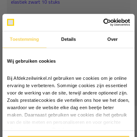
elastiek zwart 10 stuks
Normaal:
457,67
Je bespaart
(5% Korting)
22,98
Combideal:
434,69
Toestemming
Details
Over
Ontvang €5,- korting!
Toevoegen aan winkelwagen
Wij gebruiken cookies
Schrijf je in voor de nieuwsbrief en
ontvang €5,- welkomstkorting!
Bij Afdekzeilwinkel.nl gebruiken we cookies om je online
Vul je e-mailadres in‍⁪⁪
ervaring te verbeteren. Sommige cookies zijn essentieel
Vaak samen gekocht
voor de werking van de site, terwijl andere optioneel zijn.
Zoals prestatiecookies die vertellen ons hoe we het doen,
Particulier
Zakelijk
waardoor we de website elke dag een beetje beter
maken. Daarnaast gebruiken we cookies die het gebruik
van de site meten en personaliseren en voor gerichte
Inschrijven
advertenties zorgen. Dat doen we op een anonieme
manier. Klik op 'Oké' om alle cookies te accepteren. Of