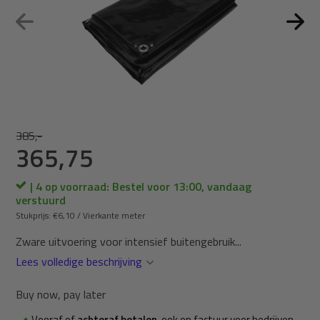
385,-
365,75
| 4 op voorraad: Bestel voor 13:00, vandaag
verstuurd
Stukprijs:
€6,10
/
Vierkante meter
Zware uitvoering voor intensief buitengebruik...
Lees volledige beschrijving
Buy now, pay later
Vooraf of
achteraf betalen
, ook op factuur voor bedrijven