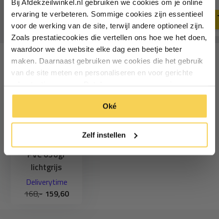
11,49
Bij Afdekzeilwinkel.nl gebruiken we cookies om je online
Deliverytime
Vul je e-mailadres in‍⁪⁪
Deliverytime
ervaring te verbeteren. Sommige cookies zijn essentieel
voor de werking van de site, terwijl andere optioneel zijn.
Zoals prestatiecookies die vertellen ons hoe we het doen,
Particulier
Zakelijk
waardoor we de website elke dag een beetje beter
maken. Daarnaast gebruiken we cookies die het gebruik
Recent bekeken
van de site meten en personaliseren en voor gerichte
Inschrijven
advertenties zorgen. Dat doen we op een anonieme
manier. Klik op 'Oké' om alle cookies te accepteren. Of
*Geldig bij minimale besteding vanaf €75
Oké
klik op ‘alleen essentiele’ als je niet akkoord gaat met
cookies.
Zelf instellen
3,5x8 Afdekzeil
PVC 650gr
lichtgrijs
Deliverytime
168,-
159,60