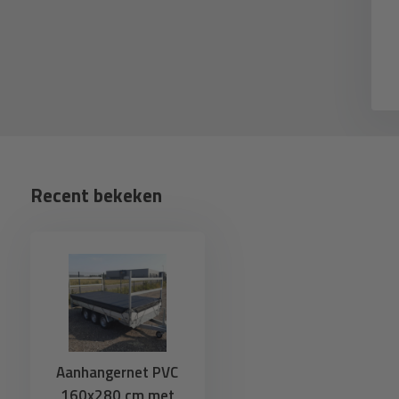
0,83
eliverytime
Recent bekeken
Aanhangernet PVC
160x280 cm met