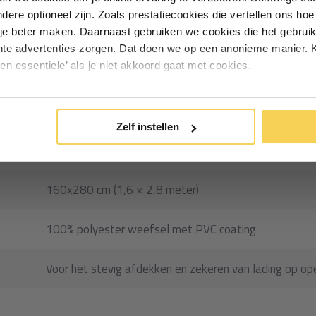
andere optioneel zijn. Zoals prestatiecookies die vertellen ons h
Particulier
Zakelijk
je beter maken. Daarnaast gebruiken we cookies die het gebruik
hte advertenties zorgen. Dat doen we op een anonieme manier. K
icht en incidenteel gebruik is een
een essentiele’ als je niet akkoord gaat met cookies.
 assortiment.
Inschrijven
13584
*Geldig bij minimale besteding vanaf €75
Zelf instellen
Aanhangernet fijnmazig PVC
160x280 cm (1,6 × 2,8 meter)
100% polyester weefsel met PVC coating
Voor het stevig afdekken en zekeren van lading op 