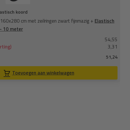
astisch koord
Gaa
160x280 cm met zeilringen zwart fijnmazig +
Elastisch
Aa
- 10 meter
me
54,55
No
rting)
3,31
Je
51,24
Co
Toevoegen aan winkelwagen