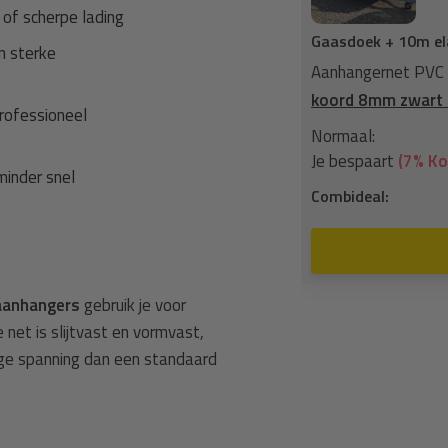
 of scherpe lading
t haak
Gaasdoek + 10m el
 sterke
zeilringen zwart fijnmazig +
Spanner
Aanhangernet PVC 
 stuks
koord 8mm zwart 
rofessioneel
52,79
Normaal:
2,87
Je bespaart
(7% Ko
inder snel
49,92
Combideal:
n aan winkelwagen
aanhangers
gebruik je voor
net is slijtvast en vormvast,
oge spanning dan een standaard