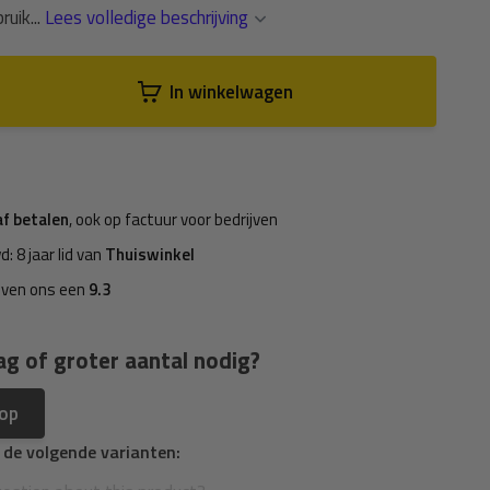
ruik...
Lees volledige beschrijving
In winkelwagen
af betalen
, ook op factuur voor bedrijven
d: 8 jaar lid van
Thuiswinkel
even ons een
9.3
ag of groter aantal nodig?
 op
n de volgende varianten: