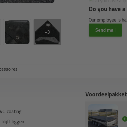
Do you have a 
Our employee is hap
Send mail
+3
cessoires
Voordeelpakket
PVC-coating
lijft liggen