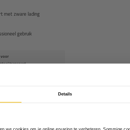
rt met zware lading
ssioneel gebruik
 voor
enteel transport
 een licht en flexibel handiger is
Ontvang €5,- korting!
Details
Schrijf je in voor de nieuwsbrief en
ontvang €5,- welkomstkorting!
(30)
open aanhanger (30)
en met
elastisch koord
of
Vul je e-mailadres in‍⁪⁪
e bevestiging tijdens transport.
lringen (91)
slijtvast (91)
iken we cookies om je online ervaring te verbeteren. Sommige coo