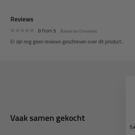
Reviews
from
0
5
Based on 0 reviews
Er zijn nog geen reviews geschreven over dit product..
Pvc afdekzeil reparatiestuk
650gr Gitzwart 9005
2,99
2,99
Deliverytime
Vaak samen gekocht
bber met s-haak
Sa
elastiek zwart