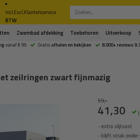
Incl.
Excl.
Klantenservice
BTW
tten
Zwembad afdekking
Toebehoren
Uitverkoop
ng
vanaf € 99
Gratis
afhalen en bekijken
8.000+ reviews 9.
 zeilringen zwart fijnmazig
59,-
41,30
- extra slijtvast
- blijft strak onder