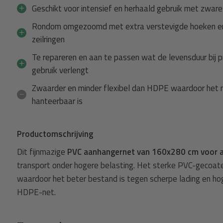
Geschikt voor intensief en herhaald gebruik met zware
Gaasdoek + 10 stuks spanners me
Rondom omgezoomd met extra verstevigde hoeken en
t fijnmazig +
Spanner
Aanhangernet PVC 160x280 cm met 
zeilringen
met haak 18cm elastiek zwart 10
Te repareren en aan te passen wat de levensduur bij p
48,04
Normaal:
gebruik verlengt
1,69
Je bespaart
(6% Korting)
Zwaarder en minder flexibel dan HDPE waardoor het m
46,36
Combideal:
hanteerbaar is
agen
Toevoege
Productomschrijving
Dit fijnmazige
PVC aanhangernet van 160x280 cm voor 
transport onder hogere belasting. Het sterke PVC-gecoate 
waardoor het beter bestand is tegen scherpe lading en h
HDPE-net.